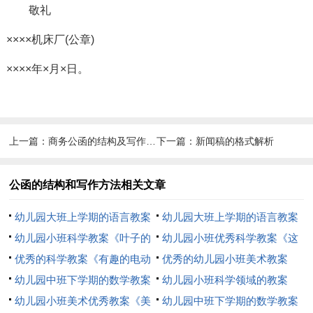
敬礼
××××机床厂(公章)
××××年×月×日。
上一篇：
商务公函的结构及写作方法
下一篇：
新闻稿的格式解析
公函的结构和写作方法相关文章
幼儿园大班上学期的语言教案
幼儿园大班上学期的语言教案
《传递微笑》包含反思
幼儿园小班科学教案《叶子的
《传递微笑》包含反思
幼儿园小班优秀科学教案《这
小秘密》包含反思
优秀的科学教案《有趣的电动
是谁的蛋宝宝》包含反思
优秀的幼儿园小班美术教案
玩具》包含反思
幼儿园中班下学期的数学教案
《有趣的叶子装饰》包含反思
幼儿园小班科学领域的教案
《月饼店》包括反思
幼儿园小班美术优秀教案《美
《会跳舞的纸宝宝》包含反思
幼儿园中班下学期的数学教案