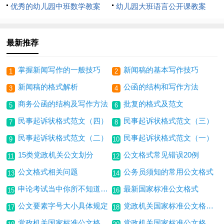
丽的花》包含反思
优秀的幼儿园中班数学教案
《乘船游览》包括反思
幼儿园大班语言公开课教案
《闪亮的星星》
《我和我的老师》包含反思
最新推荐
掌握新闻写作的一般技巧
新闻稿的基本写作技巧
1
2
新闻稿的格式解析
公函的结构和写作方法
3
4
商务公函的结构及写作方法
批复的格式及范文
5
6
民事起诉状格式范文（四）
民事起诉状格式范文（三）
7
8
民事起诉状格式范文（二）
民事起诉状格式范文（一）
9
10
15类党政机关公文划分
公文格式常见错误20例
11
12
公文格式相关问题
公务员须知的常用公文格式
13
14
申论考试当中你所不知道的公文格式？
最新国家标准公文格式
15
16
公文要素字号大小具体规定
党政机关国家标准公文格式（三）
17
18
党政机关国家标准公文格式（二）
党政机关国家标准公文格式（一）