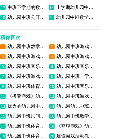
中班下学期的数学教案《认识长方形》包括反思
上学期幼儿园中班数学教案《有趣排序》包含反思
17
18
幼儿园中班公开课数学教案《小动物搬家》包含反思
幼儿园中班数学优秀教案《礼物排队》包括反思
19
20
猜你喜欢
幼儿园中班数学活动教案《比高矮》包含反思
幼儿园中班游戏优秀教案《跳房》包含反思
1
2
幼儿园中班游戏教案详案《树叶飘飘》
幼儿园中班游戏优秀教案《红灯.绿灯，立即开灯》包含反思
3
4
幼儿园中班音乐公开课教案《大中国》包含反思
幼儿园中班音乐游戏优秀教案《小妞妞勾手》包含反思
5
6
幼儿园中班游戏教案《吸管叠乐》
幼儿园中班上学期的数学教案《图形游戏》包括反思
7
8
幼儿园中班体育游戏详细教案《青蛙跳》
幼儿园中班音乐游戏优秀教案《小老鼠与大黑猫》包含反思
9
10
《板凳游戏》幼儿园中班游戏优秀教案包含反思
幼儿园中班游戏教案《会唱歌的塑料袋》包含反思
11
12
优秀的幼儿园中班游戏教案《叠叠乐》包含反思
幼儿园幼儿中班数学教案《图形变化》包含反思
13
14
幼儿园中班民间游戏教案《夹粽子》包含反思
幼儿园中班数学教案《6以内点数》包含反思
15
16
幼儿园中班体育游戏优秀教案《板凳游戏》包含反思
《夺球游戏》幼儿园中班游戏优秀教案
17
18
幼儿园中班体育游戏优秀教案《七色花》包含反思
​建设游戏活动教案:各种汽车教案(附教学反思)
19
20