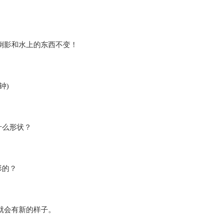
倒影和水上的东西不变！
钟)
什么形状？
形的？
就会有新的样子。