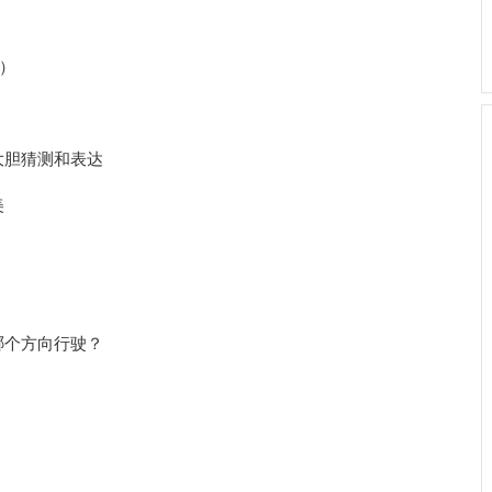
）
大胆猜测和表达
美
哪个方向行驶？