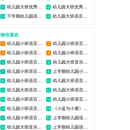
幼儿园大班优秀语言教案《一园青菜成精》包含反思
幼儿园大班优秀语言教案《天生一对》包含反思
17
18
下学期幼儿园语言教案《学习活动最佳方案》包括反思
幼儿园大班语言细节教案《我的梦》包含反思
19
20
猜你喜欢
幼儿园小班语言详细教案《美味葡萄》包含反思
幼儿园小班语言游戏活动教案《小熊开鞋店》包含反思
1
2
幼儿园小班语言教案《糖果雨》包含反思
幼儿园小班语言教案《我爱我家》包含反思
3
4
幼儿园小班语言教案《小老鼠学画画》包含反思
幼儿园大班音乐欣赏教案《蝶圈乐》
5
6
幼儿园小班语言教案《聚宝盆》包含反思
上学期幼儿园小班语言教案《萝卜故事》包含反思
7
8
幼儿园小班语言教案《我的好朋友》包含反思
幼儿园大班语言游戏教案《芽儿》包含反思
9
10
幼儿园大班语言教案《保护我们的朋友》包含反思
幼儿园大班语言活动教案《雨中森林》包含反思
11
12
幼儿园小班语言详情教案《吹泡泡》包含反思
幼儿园小班语言教案《太阳与月亮》包含反思
13
14
幼儿园小班语言教案《送颜色》包含反思
《小蓝与小黄》幼儿园小班语言优秀公开课教案包含反思
15
16
幼儿园小班语言公开课教案《凉风一人分一半》
上学期幼儿园语言教案《夏日太阳真调皮》包含反思
17
18
幼儿园大班音乐活动教案《买菜》包括反思
上学期幼儿园语言教案《夏日太阳真调皮》包含反思
19
20