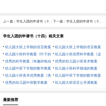
上一篇：
学生入团的申请书（十三）
下一篇：
学生入团的申请书（十五）
学生入团的申请书（十四）相关文章
幼儿园大班上学期的语言教案
幼儿园大班上学期的语言教案
《传递微笑》包含反思
幼儿园小班科学教案《叶子的
《传递微笑》包含反思
幼儿园小班优秀科学教案《这
小秘密》包含反思
优秀的科学教案《有趣的电动
是谁的蛋宝宝》包含反思
优秀的幼儿园小班美术教案
玩具》包含反思
幼儿园中班下学期的数学教案
《有趣的叶子装饰》包含反思
幼儿园小班科学领域的教案
《月饼店》包括反思
幼儿园小班美术优秀教案《美
《会跳舞的纸宝宝》包含反思
幼儿园中班下学期的数学教案
丽的花》包含反思
优秀的幼儿园中班数学教案
《乘船游览》包括反思
幼儿园大班语言公开课教案
《闪亮的星星》
《我和我的老师》包含反思
最新推荐