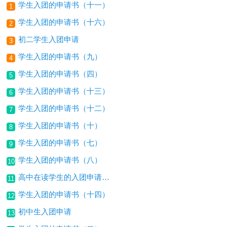
学生入团的申请书（十一）
1
学生入团的申请书（十六）
2
初二学生入团申请
3
学生入团的申请书（九）
4
学生入团的申请书（四）
5
学生入团的申请书（十三）
6
学生入团的申请书（十二）
7
学生入团的申请书（十）
8
学生入团的申请书（七）
9
学生入团的申请书（八）
10
高中在读学生的入团申请书（一）
11
学生入团的申请书（十四）
12
初中生入团申请
13