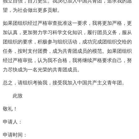
独立自强，自力更生。我决心加入中国共青团，追求我的愿
望，为社会做出更多贡献。
如果团组织经过严格审查批准这一要求，我将更加严格，更
加认真，更加努力学习科学文化知识，履行团员义务，服从
团组织的要求，积极参与组织活动，成功完成团组织交给的
任务，按时支付团费，成为共青团成员的模范。如果团组织
经过严格审批，认为我不合格，我将继续严格要求自己，努
力尽快成为一名光荣的共青团成员。
总之，请组织考验我，接受我加入中国共产主义青年团。
此致
敬礼！
申请人：
申请时间：