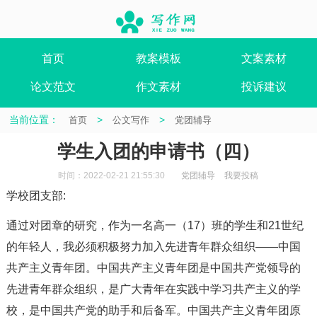
首页
教案模板
文案素材
论文范文
作文素材
投诉建议
当前位置：
>
>
首页
公文写作
党团辅导
学生入团的申请书（四）
时间：2022-02-21 21:55:30
党团辅导
我要投稿
学校团支部:
通过对团章的研究，作为一名高一（17）班的学生和21世纪
的年轻人，我必须积极努力加入先进青年群众组织——中国
共产主义青年团。中国共产主义青年团是中国共产党领导的
先进青年群众组织，是广大青年在实践中学习共产主义的学
校，是中国共产党的助手和后备军。中国共产主义青年团原