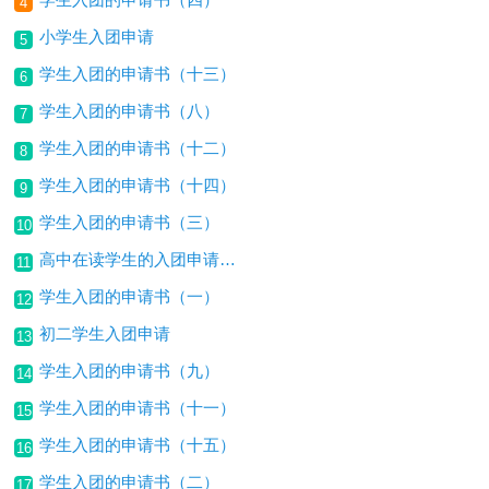
4
小学生入团申请
5
学生入团的申请书（十三）
6
学生入团的申请书（八）
7
学生入团的申请书（十二）
8
学生入团的申请书（十四）
9
学生入团的申请书（三）
10
高中在读学生的入团申请书（一）
11
学生入团的申请书（一）
12
初二学生入团申请
13
学生入团的申请书（九）
14
学生入团的申请书（十一）
15
学生入团的申请书（十五）
16
学生入团的申请书（二）
17