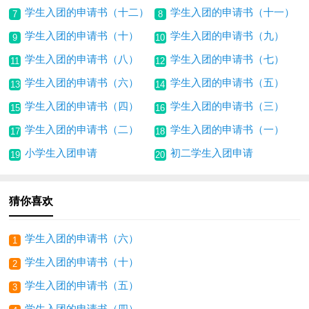
学生入团的申请书（十二）
学生入团的申请书（十一）
7
8
学生入团的申请书（十）
学生入团的申请书（九）
9
10
学生入团的申请书（八）
学生入团的申请书（七）
11
12
学生入团的申请书（六）
学生入团的申请书（五）
13
14
学生入团的申请书（四）
学生入团的申请书（三）
15
16
学生入团的申请书（二）
学生入团的申请书（一）
17
18
小学生入团申请
初二学生入团申请
19
20
猜你喜欢
学生入团的申请书（六）
1
学生入团的申请书（十）
2
学生入团的申请书（五）
3
学生入团的申请书（四）