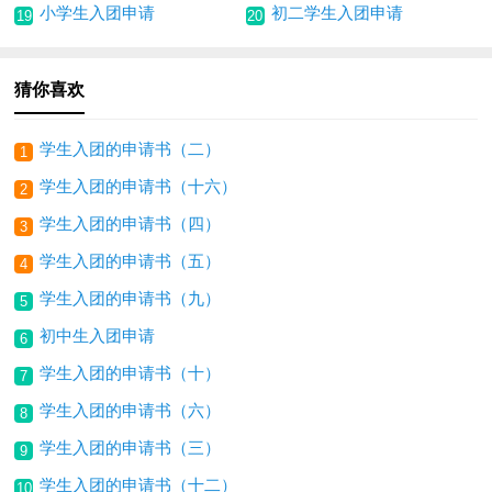
小学生入团申请
初二学生入团申请
19
20
猜你喜欢
学生入团的申请书（二）
1
学生入团的申请书（十六）
2
学生入团的申请书（四）
3
学生入团的申请书（五）
4
学生入团的申请书（九）
5
初中生入团申请
6
学生入团的申请书（十）
7
学生入团的申请书（六）
8
学生入团的申请书（三）
9
学生入团的申请书（十二）
10