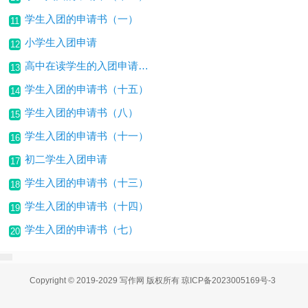
学生入团的申请书（一）
11
小学生入团申请
12
高中在读学生的入团申请书（一）
13
学生入团的申请书（十五）
14
学生入团的申请书（八）
15
学生入团的申请书（十一）
16
初二学生入团申请
17
学生入团的申请书（十三）
18
学生入团的申请书（十四）
19
学生入团的申请书（七）
20
Copyright © 2019-2029 写作网 版权所有
琼ICP备2023005169号-3