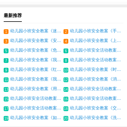
年礼物》包括反思
和羊羊在一起》
最新推荐
幼儿园小班安全教案《迷路了怎么办》包含反思
幼儿园小班安全教案《手划破》包含反思
1
2
幼儿园小班安全教案《安全标志》包括反思
幼儿园小班安全教案《上下楼梯右走》包含反思
3
4
幼儿园小班安全教案《危险纽扣》包含反思
幼儿园小班安全活动教案《吃安全要注意》包括反思
5
6
幼儿园小班安全教案《我会用剪刀》包含反思
幼儿园小班安全活动教案《避开他们》包含反思
7
8
幼儿园小班安全教案《红绿灯眨眼睛》包含反思
幼儿园小班安全教案《时刻注意安全》包含反思
9
10
幼儿园小班安全教案《我不去危险的地方》包含反思
幼儿园小班安全教案《消防演习》包括反思
11
12
幼儿园小班安全教案《用电安全》包括反思
幼儿园小班安全活动教案《不要和陌生人一起走》包含反思
13
14
幼儿园小班安全活动教案《咬电老虎》包含反思
幼儿园小班安全活动教案《花桌布》包括反思
15
16
幼儿园小班安全活动教案《我是防火专家》包含反思
幼儿园小班安全教案《交通安全要记住》包含反思
17
18
幼儿园小班安全教案《如何爬高床》包含反思
幼儿园小班安全教案《洗发水进眼睛》包含反思
19
20