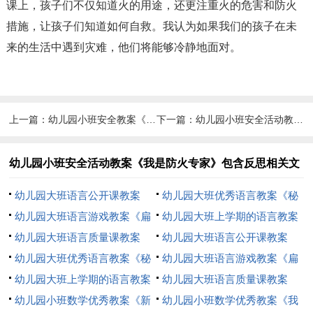
课上，孩子们不仅知道火的用途，还更注重火的危害和防火
措施，让孩子们知道如何自救。我认为如果我们的孩子在未
来的生活中遇到灾难，他们将能够冷静地面对。
上一篇：
幼儿园小班安全教案《交通安全要记住》包含反思
下一篇：
幼儿园小班安全活动教案《花桌布》包括反思
幼儿园小班安全活动教案《我是防火专家》包含反思相关文
章
幼儿园大班语言公开课教案
幼儿园大班优秀语言教案《秘
《动物法庭》
幼儿园大班语言游戏教案《扁
密》包含反思
幼儿园大班上学期的语言教案
担与板凳》包含反思
幼儿园大班语言质量课教案
《传递微笑》包含反思
幼儿园大班语言公开课教案
《小水滴旅行记》包含反思
幼儿园大班优秀语言教案《秘
《动物法庭》
幼儿园大班语言游戏教案《扁
密》包含反思
幼儿园大班上学期的语言教案
担与板凳》包含反思
幼儿园大班语言质量课教案
《传递微笑》包含反思
幼儿园小班数学优秀教案《新
《小水滴旅行记》包含反思
幼儿园小班数学优秀教案《我